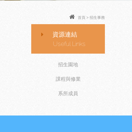
首頁
>
招生事務
資源連結
Useful Links
招生園地
課程與修業
系所成員