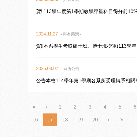
賀! 113學年度第1學期教學評量科目得分前1
2024.11.27
- 與有榮焉 -
賀!!本系學生考取碩士班、博士班榜單(113學年
2025.03.07
- 系所公告 -
公告本校114學年第1學期各系所受理轉系相關
1
2
3
4
5
6
16
17
18
19
20