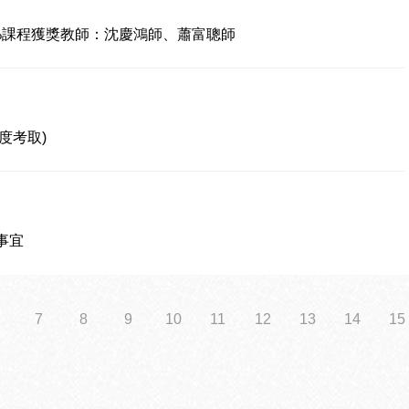
0%課程獲獎教師：沈慶鴻師、蕭富聰師
度考取)
事宜
7
8
9
10
11
12
13
14
15