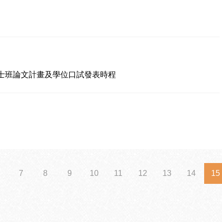
碩士班論文計畫及學位口試發表時程
7
8
9
10
11
12
13
14
15