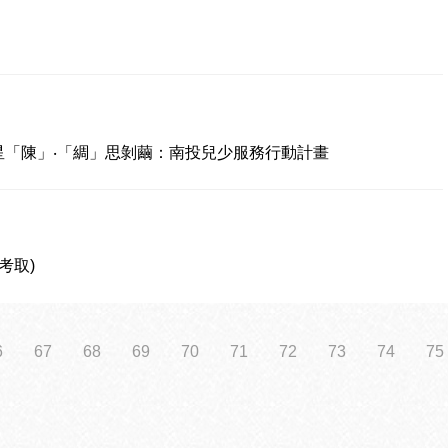
星「陳」‧「綢」思剝繭：南投兒少服務行動計畫
考取)
6
67
68
69
70
71
72
73
74
75