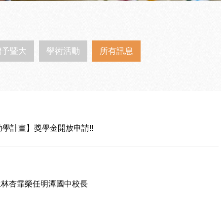
贈予暨大
學術活動
所有訊息
樑助學計畫】獎學金開放申請!!
生林杏霏榮任明潭國中校長