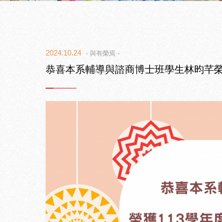
2024.10.24
- 與有榮焉 -
恭喜本系輔導與諮商博士班學生林昀芊榮